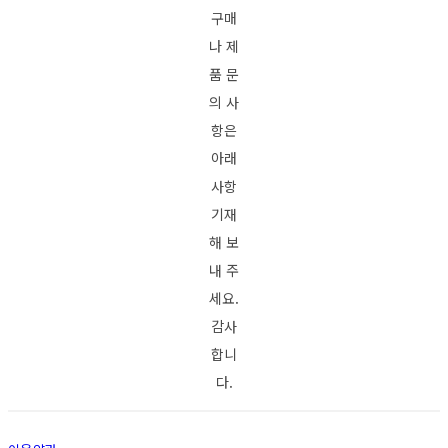
구매
나 제
품 문
의 사
항은
아래
사항
기재
해 보
내 주
세요.
감사
합니
다.