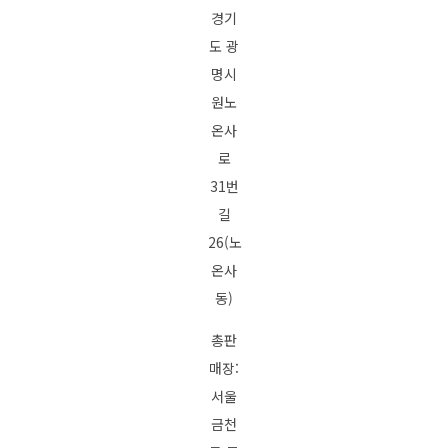
경기
도 광
명시
원노
온사
로
31번
길
26(노
온사
동)
총판
매장:
서울
금천